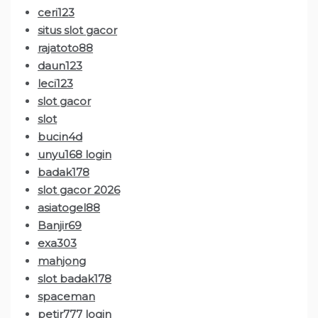
ceri123
situs slot gacor
rajatoto88
daun123
leci123
slot gacor
slot
bucin4d
unyu168 login
badak178
slot gacor 2026
asiatogel88
Banjir69
exa303
mahjong
slot badak178
spaceman
petir777 login