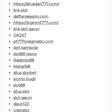
https://situsdan777.com/
link slot
daftarrajaspin.com
https://loginmt777.com/
link slot gacor
OKJKT
pt777pragmatic.com
slot kamboja
slot88 resmi
Rajatoto88
Maha168
situs sbobet
porno bugil
slot88
situs slot
slot gacor
daun123
Userslot