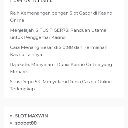
Pos-Pos Terbaru
Raih Kemenangan dengan Slot Gacor di Kasino
Online
Menjelajahi SITUS TIGER78: Panduan Utama
untuk Penggemar Kasino
Cara Menang Besar di Slot88 dan Permainan
Kasino Lainnya
Rajakete: Menyelami Dunia Kasino Online yang
Menarik
Situs Depo 5K: Menyelami Dunia Casino Online
Terlengkap
SLOT MAXWIN
sbobet88