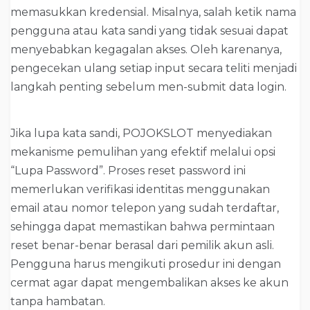
memasukkan kredensial. Misalnya, salah ketik nama
pengguna atau kata sandi yang tidak sesuai dapat
menyebabkan kegagalan akses. Oleh karenanya,
pengecekan ulang setiap input secara teliti menjadi
langkah penting sebelum men-submit data login.
Jika lupa kata sandi, POJOKSLOT menyediakan
mekanisme pemulihan yang efektif melalui opsi
“Lupa Password”. Proses reset password ini
memerlukan verifikasi identitas menggunakan
email atau nomor telepon yang sudah terdaftar,
sehingga dapat memastikan bahwa permintaan
reset benar-benar berasal dari pemilik akun asli.
Pengguna harus mengikuti prosedur ini dengan
cermat agar dapat mengembalikan akses ke akun
tanpa hambatan.