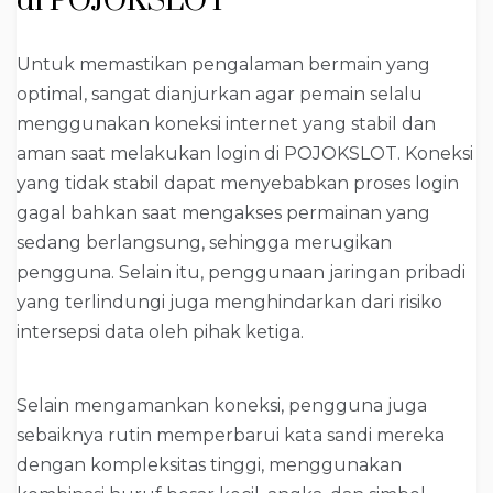
di POJOKSLOT
Untuk memastikan pengalaman bermain yang
optimal, sangat dianjurkan agar pemain selalu
menggunakan koneksi internet yang stabil dan
aman saat melakukan login di POJOKSLOT. Koneksi
yang tidak stabil dapat menyebabkan proses login
gagal bahkan saat mengakses permainan yang
sedang berlangsung, sehingga merugikan
pengguna. Selain itu, penggunaan jaringan pribadi
yang terlindungi juga menghindarkan dari risiko
intersepsi data oleh pihak ketiga.
Selain mengamankan koneksi, pengguna juga
sebaiknya rutin memperbarui kata sandi mereka
dengan kompleksitas tinggi, menggunakan