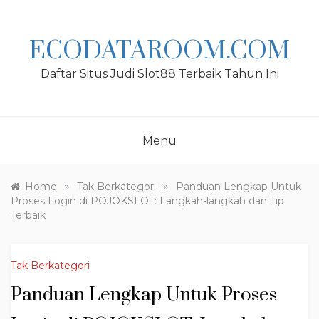
Skip
to
content
ECODATAROOM.COM
Daftar Situs Judi Slot88 Terbaik Tahun Ini
Menu
»
»
Home
Tak Berkategori
Panduan Lengkap Untuk
Proses Login di POJOKSLOT: Langkah-langkah dan Tip
Terbaik
Tak Berkategori
Panduan Lengkap Untuk Proses