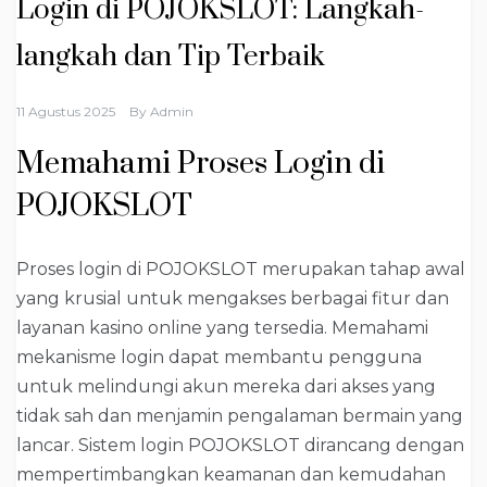
Login di POJOKSLOT: Langkah-
langkah dan Tip Terbaik
11 Agustus 2025
By
Admin
Memahami Proses Login di
POJOKSLOT
Proses login di POJOKSLOT merupakan tahap awal
yang krusial untuk mengakses berbagai fitur dan
layanan kasino online yang tersedia. Memahami
mekanisme login dapat membantu pengguna
untuk melindungi akun mereka dari akses yang
tidak sah dan menjamin pengalaman bermain yang
lancar. Sistem login POJOKSLOT dirancang dengan
mempertimbangkan keamanan dan kemudahan