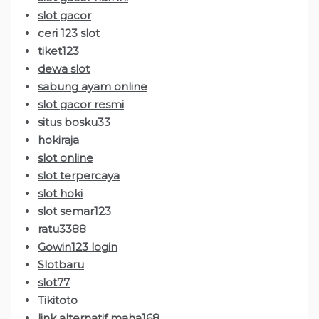
slot gacor
ceri 123 slot
tiket123
dewa slot
sabung ayam online
slot gacor resmi
situs bosku33
hokiraja
slot online
slot terpercaya
slot hoki
slot semar123
ratu3388
Gowin123 login
Slotbaru
slot77
Tikitoto
link alternatif maha168