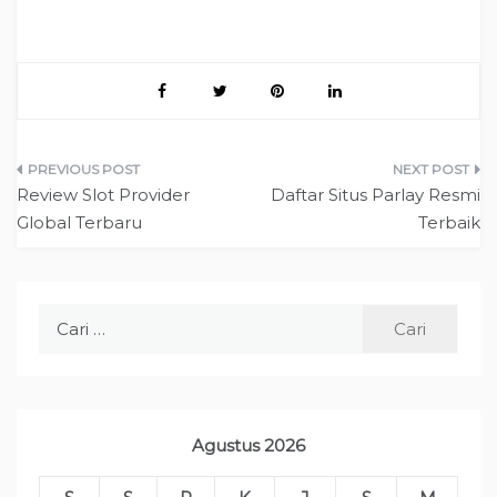
Navigasi
Review Slot Provider
Daftar Situs Parlay Resmi
pos
Global Terbaru
Terbaik
Cari
untuk:
Agustus 2026