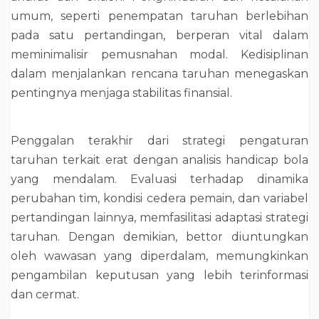
umum, seperti penempatan taruhan berlebihan
pada satu pertandingan, berperan vital dalam
meminimalisir pemusnahan modal. Kedisiplinan
dalam menjalankan rencana taruhan menegaskan
pentingnya menjaga stabilitas finansial.
Penggalan terakhir dari strategi pengaturan
taruhan terkait erat dengan analisis handicap bola
yang mendalam. Evaluasi terhadap dinamika
perubahan tim, kondisi cedera pemain, dan variabel
pertandingan lainnya, memfasilitasi adaptasi strategi
taruhan. Dengan demikian, bettor diuntungkan
oleh wawasan yang diperdalam, memungkinkan
pengambilan keputusan yang lebih terinformasi
dan cermat.