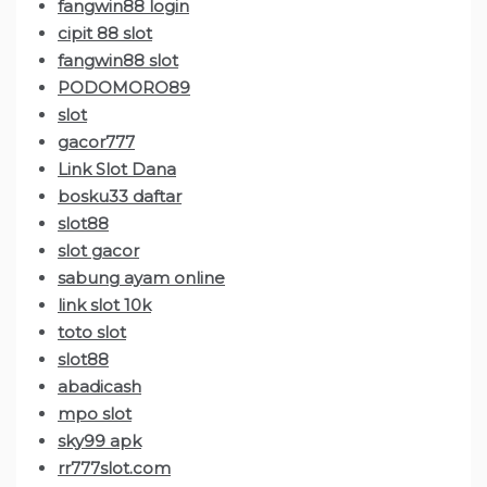
fangwin88 login
cipit 88 slot
fangwin88 slot
PODOMORO89
slot
gacor777
Link Slot Dana
bosku33 daftar
slot88
slot gacor
sabung ayam online
link slot 10k
toto slot
slot88
abadicash
mpo slot
sky99 apk
rr777slot.com