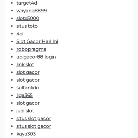
target4d
wayang8899
slotx5000
situs toto
4d
Slot Gacor Hari Ini
robopragma
apigacor88 login
link slot
slot gacor
slot gacor
sultanlido
liga365
slot gacor
judi slot
situs slot gacor
situs slot gacor
kaya303