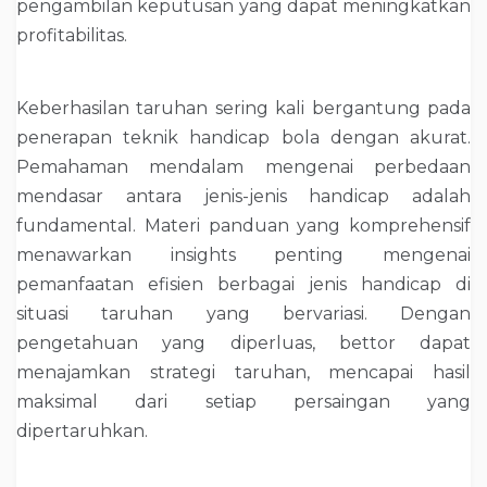
pengambilan keputusan yang dapat meningkatkan
profitabilitas.
Keberhasilan taruhan sering kali bergantung pada
penerapan teknik handicap bola dengan akurat.
Pemahaman mendalam mengenai perbedaan
mendasar antara jenis-jenis handicap adalah
fundamental. Materi panduan yang komprehensif
menawarkan insights penting mengenai
pemanfaatan efisien berbagai jenis handicap di
situasi taruhan yang bervariasi. Dengan
pengetahuan yang diperluas, bettor dapat
menajamkan strategi taruhan, mencapai hasil
maksimal dari setiap persaingan yang
dipertaruhkan.