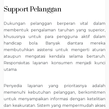
Support Pelanggan
Dukungan pelanggan berperan vital dalam
membentuk pengalaman taruhan yang superior,
khususnya untuk para pengguna aktif dalam
handicap bola. Banyak diantara mereka
membutuhkan asistensi untuk mengerti aturan
ataupun mengatasi kendala selama bertaruh.
Responsivitas layanan konsumen menjadi kunci
utama.
Penyedia layanan yang prioritasnya adalah
memenuhi kebutuhan pelanggan, berkomitmen
untuk menyampaikan informasi dengan ketelitian
dan keakuratan. Sistem yang mempermudah akses