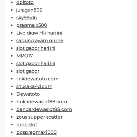
dbltoto
juragan805
sky99idn
pragma x500
Live draw Hk hari ini
sabung ayam online
slot gacor hari ini
MPO17
slot gacor hari ini
slot gacor
linkdewatoto.com
situsaka4d.com
Dewatoto
bukadewaslot88.com
bandardewaslot88.com
zeus supper scatter
mpo slot
bospragmax1000