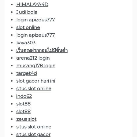
HIMALAYA4D
Judi bola
login apizeus777
slot online
login apizeus777
kaya303
เว็บตรงฝากถอนไม่มีขั้นต่ำ
arena212 login
musang178 login
target4d
slot gacor hari ini
situs slot online
indo62
slot88
slot88
zeus slot
situs slot online
situs slot gacor