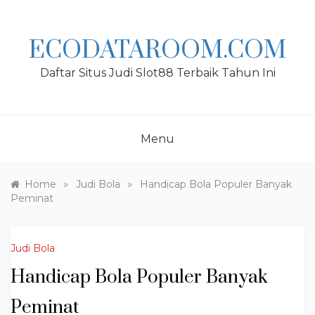
Skip
to
content
ECODATAROOM.COM
Daftar Situs Judi Slot88 Terbaik Tahun Ini
Menu
»
»
Home
Judi Bola
Handicap Bola Populer Banyak
Peminat
Judi Bola
Handicap Bola Populer Banyak
Peminat