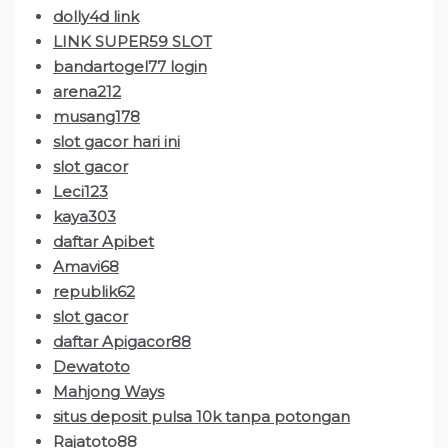
dolly4d link
LINK SUPER59 SLOT
bandartogel77 login
arena212
musang178
slot gacor hari ini
slot gacor
Leci123
kaya303
daftar Apibet
Amavi68
republik62
slot gacor
daftar Apigacor88
Dewatoto
Mahjong Ways
situs deposit pulsa 10k tanpa potongan
Rajatoto88