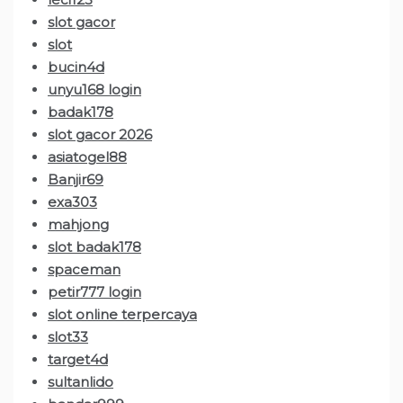
slot gacor
slot
bucin4d
unyu168 login
badak178
slot gacor 2026
asiatogel88
Banjir69
exa303
mahjong
slot badak178
spaceman
petir777 login
slot online terpercaya
slot33
target4d
sultanlido