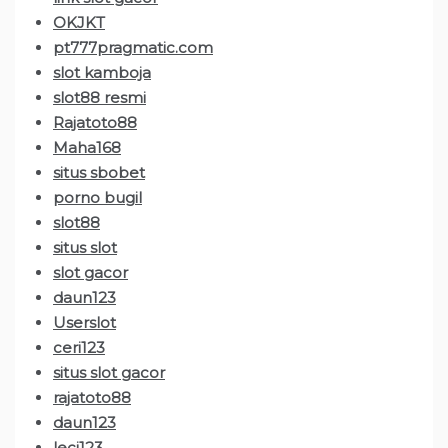
OKJKT
pt777pragmatic.com
slot kamboja
slot88 resmi
Rajatoto88
Maha168
situs sbobet
porno bugil
slot88
situs slot
slot gacor
daun123
Userslot
ceri123
situs slot gacor
rajatoto88
daun123
leci123