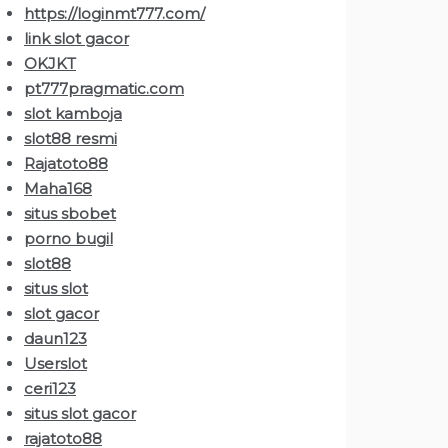
https://loginmt777.com/
link slot gacor
OKJKT
pt777pragmatic.com
slot kamboja
slot88 resmi
Rajatoto88
Maha168
situs sbobet
porno bugil
slot88
situs slot
slot gacor
daun123
Userslot
ceri123
situs slot gacor
rajatoto88