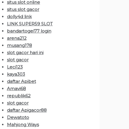
situs slot online
situs slot gacor
dolly4d link
LINK SUPER59 SLOT
bandartogel77 login
arena212
musang178
slot gacor hari ini
slot gacor
Leci123
kaya303
daftar Apibet
Amavi68
republik62
slot gacor
daftar Apigacor88
Dewatoto
Mahjong Ways