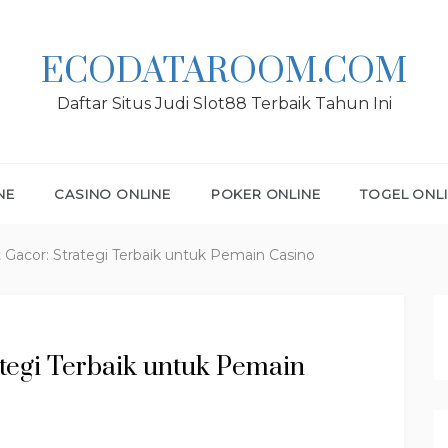
ECODATAROOM.COM
Daftar Situs Judi Slot88 Terbaik Tahun Ini
NE
CASINO ONLINE
POKER ONLINE
TOGEL ONL
Gacor: Strategi Terbaik untuk Pemain Casino
tegi Terbaik untuk Pemain