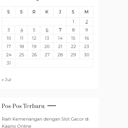
S
S
R
K
J
S
M
1
2
3
4
5
6
7
8
9
10
11
12
13
14
15
16
17
18
19
20
21
22
23
24
25
26
27
28
29
30
31
« Jul
Pos-Pos Terbaru
Raih Kemenangan dengan Slot Gacor di
Kasino Online