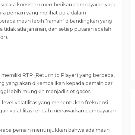
 secara konsisten memberikan pembayaran yang
 para pemain yang melihat pola dalam
erapa mesin lebih “ramah” dibandingkan yang
 tidak ada jaminan, dan setiap putaran adalah
or).
 memiliki RTP (Return to Player) yang berbeda,
g yang akan dikembalikan kepada pemain dari
ggi lebih mungkin menjadi slot gacor.
i level volatilitas yang menentukan frekuensi
gan volatilitas rendah menawarkan pembayaran
erapa pemain menunjukkan bahwa ada mesin