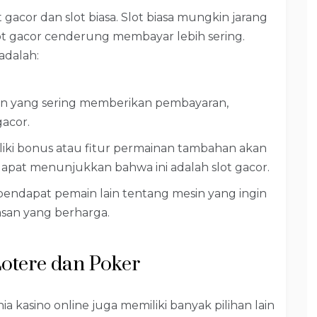
 gacor dan slot biasa. Slot biasa mungkin jarang
 gacor cenderung membayar lebih sering.
adalah:
n yang sering memberikan pembayaran,
gacor.
iki bonus atau fitur permainan tambahan akan
apat menunjukkan bahwa ini adalah slot gacor.
endapat pemain lain tentang mesin yang ingin
san yang berharga.
Lotere dan Poker
ia kasino online juga memiliki banyak pilihan lain