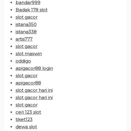
bandar999
Badak 178 slot
slot gacor
istana350
istana338
artis777
slot gacor
slot maxwin
oddigo
apigacor88 login
slot gacor
apigacor88
slot gacor hari ini
slot gacor hari ini
slot gacor
ceri 123 slot
tiket123
dewa slot