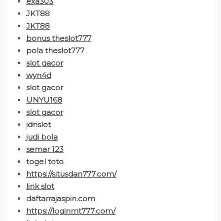
exa303
JKT88
JKT88
bonus theslot777
pola theslot777
slot gacor
wyn4d
slot gacor
UNYU168
slot gacor
idnslot
judi bola
semar 123
togel toto
https://situsdan777.com/
link slot
daftarrajaspin.com
https://loginmt777.com/