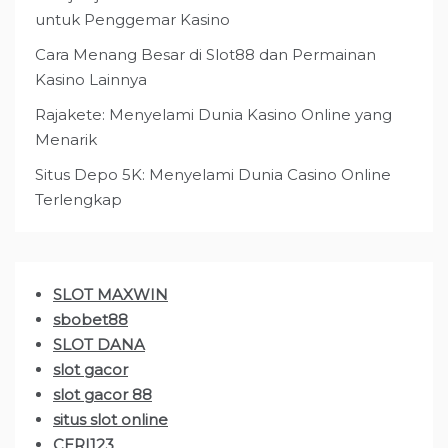
untuk Penggemar Kasino
Cara Menang Besar di Slot88 dan Permainan
Kasino Lainnya
Rajakete: Menyelami Dunia Kasino Online yang
Menarik
Situs Depo 5K: Menyelami Dunia Casino Online
Terlengkap
SLOT MAXWIN
sbobet88
SLOT DANA
slot gacor
slot gacor 88
situs slot online
CERI123