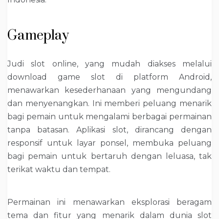
Gameplay
Judi slot online, yang mudah diakses melalui
download game slot di platform Android,
menawarkan kesederhanaan yang mengundang
dan menyenangkan. Ini memberi peluang menarik
bagi pemain untuk mengalami berbagai permainan
tanpa batasan. Aplikasi slot, dirancang dengan
responsif untuk layar ponsel, membuka peluang
bagi pemain untuk bertaruh dengan leluasa, tak
terikat waktu dan tempat.
Permainan ini menawarkan eksplorasi beragam
tema dan fitur yang menarik dalam dunia slot