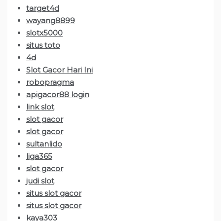
target4d
wayang8899
slotx5000
situs toto
4d
Slot Gacor Hari Ini
robopragma
apigacor88 login
link slot
slot gacor
slot gacor
sultanlido
liga365
slot gacor
judi slot
situs slot gacor
situs slot gacor
kaya303