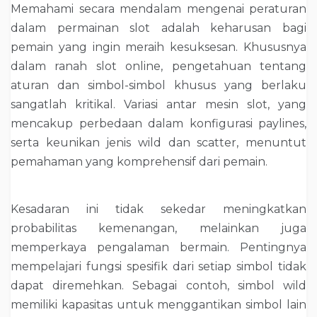
Memahami secara mendalam mengenai peraturan
dalam permainan slot adalah keharusan bagi
pemain yang ingin meraih kesuksesan. Khususnya
dalam ranah slot online, pengetahuan tentang
aturan dan simbol-simbol khusus yang berlaku
sangatlah kritikal. Variasi antar mesin slot, yang
mencakup perbedaan dalam konfigurasi paylines,
serta keunikan jenis wild dan scatter, menuntut
pemahaman yang komprehensif dari pemain.
Kesadaran ini tidak sekedar meningkatkan
probabilitas kemenangan, melainkan juga
memperkaya pengalaman bermain. Pentingnya
mempelajari fungsi spesifik dari setiap simbol tidak
dapat diremehkan. Sebagai contoh, simbol wild
memiliki kapasitas untuk menggantikan simbol lain