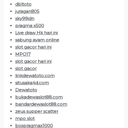
dbltoto
juragan805
sky99idn
pragma x500
Live draw Hk hari ini
sabung ayam online
slot gacor hari ini
MPO17
slot gacor hari ini
slot gacor
linkdewatoto.com
situsaka4d.com
Dewatoto
bukadewaslot88.com
bandardewaslot88.com
zeus supper scatter
mpo slot
bospragmax1000