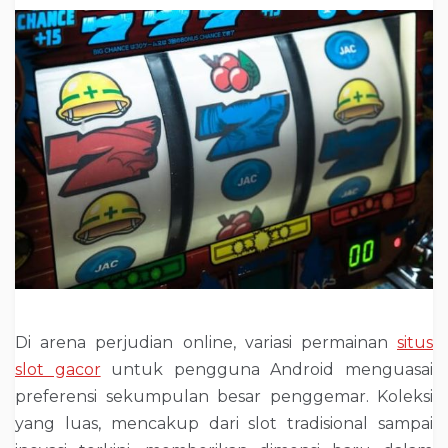
Di arena perjudian online, variasi permainan
situs
slot gacor
untuk pengguna Android menguasai
preferensi sekumpulan besar penggemar. Koleksi
yang luas, mencakup dari slot tradisional sampai